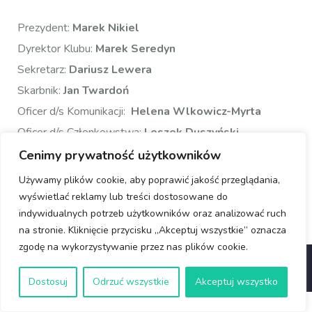
Prezydent:
Marek Nikiel
Dyrektor Klubu:
Marek Seredyn
Sekretarz:
Dariusz Lewera
Skarbnik:
Jan Twardoń
Oficer d/s Komunikacji:
Helena Wlkowicz-Myrta
Oficer d/s Członkowstwa:
Leszek Duszyński
Admin www:
Dariusz Lewera/Waldemar Płusa
Cenimy prywatność użytkowników
Używamy plików cookie, aby poprawić jakość przeglądania,
wyświetlać reklamy lub treści dostosowane do
indywidualnych potrzeb użytkowników oraz analizować ruch
na stronie. Kliknięcie przycisku „Akceptuj wszystkie” oznacza
zgodę na wykorzystywanie przez nas plików cookie.
© Copyright 2025 Rotary Wrocław
Dostosuj
Odrzuć wszystkie
Akceptuj wszystko