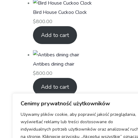
Bird House Cuckoo Clock
$
800.00
Add to cart
Antibes dining chair
$
800.00
Add to cart
Cenimy prywatność użytkowników
Używamy plików cookie, aby poprawić jakość przeglądania,
Aroma Diffuser Jasmine
wyświetlać reklamy lub treści dostosowane do
$
800.00
indywidualnych potrzeb użytkowników oraz analizować ruc
na stronie. Kliknięcie przycisku „Akceptuj wszystkie” oznacz