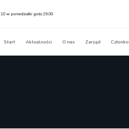
 10 w poniedziałki godz.19.00
Start
Aktualności
O nas
Zarząd
Członko