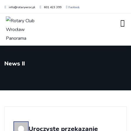
info@rotarywroc.pl
601 423 399
Facebook
News II
Uroczyste przekazanie