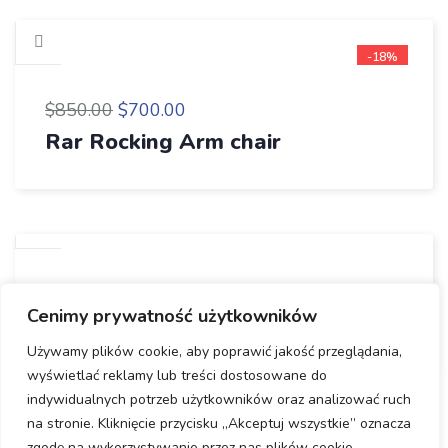
-18%
$
850.00
$
700.00
Rar Rocking Arm chair
$
800.00
Cenimy prywatność użytkowników
Tied Pendant Light
Używamy plików cookie, aby poprawić jakość przeglądania,
wyświetlać reklamy lub treści dostosowane do
indywidualnych potrzeb użytkowników oraz analizować ruch
na stronie. Kliknięcie przycisku „Akceptuj wszystkie” oznacza
zgodę na wykorzystywanie przez nas plików cookie.