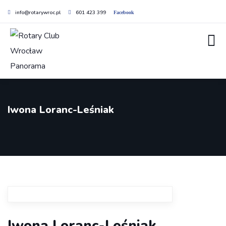
info@rotarywroc.pl
601 423 399
Facebook
Iwona Loranc-Leśniak
Iwona Loranc-Leśniak