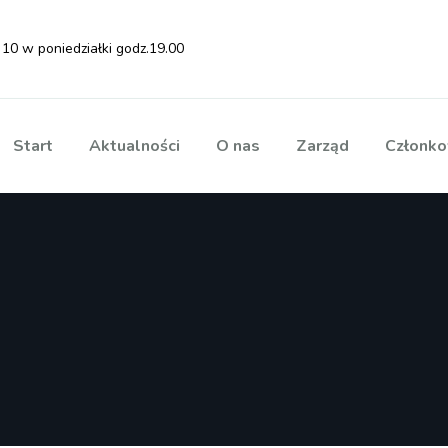
 10 w poniedziałki godz.19.00
Start
Aktualności
O nas
Zarząd
Członko