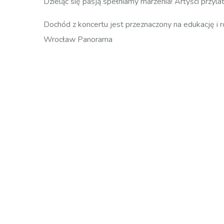
Dzieląc się pasją spełniamy marzenia! Artyści przyla
Dochód z koncertu jest przeznaczony na edukację i 
Wrocław Panorama