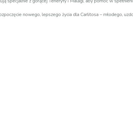
tują specjalnie z gorącej Teneryfy i Malagi, aby pomóc w spełnien
rozpoczęcie nowego, lepszego życia dla Carlitosa – młodego, uz