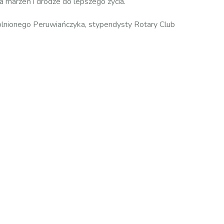
ia marzeń i drodze do lepszego życia.
dolnionego Peruwiańczyka, stypendysty Rotary Club