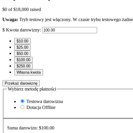
$0
of
$18,000
raised
Uwaga:
Tryb testowy jest włączony. W czasie trybu testowego żadne
$
Kwota darowizny:
$10.00
$25.00
$50.00
$100.00
$250.00
Własna kwota
Przekaż darowiznę
Wybierz metodę płatności
Testowa darowizna
Dotacja Offline
Suma darowizn:
$100.00