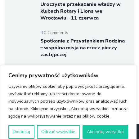
Uroczyste przekazanie władzy w
klubach Rotary i Lions we
Wrocławiu – 11 czerwca
0 Comments
Spotkanie z Przystankiem Rodzina
– wspólna misja na rzecz pieczy
zastępczej
0 Comments
Cenimy prywatność użytkowników
Uroczysta Ceremonia Przekazania
Służby Klubów Rotary i Lions oraz
Używamy plików cookie, aby poprawić jakość przeglądania,
Charter Rotaract Wrocław Novum
wyświetlać reklamy lub treści dostosowane do
indywidualnych potrzeb użytkowników oraz analizować ruch
na stronie. Kliknięcie przycisku „Akceptuj wszystkie” oznacza
zgodę na wykorzystywanie przez nas plików cookie.
Dostosuj
Odrzuć wszystkie
Akceptuj wszystko
© Copyright 2025 Rotary Wrocław