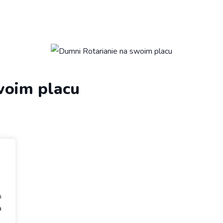
woim placu
h
a