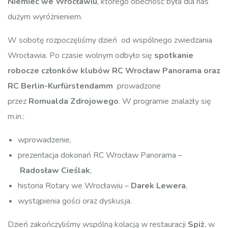
Niemiec we Wrocławiu
, którego obecność była dla nas
dużym wyróżnieniem.
W sobotę rozpoczęliśmy dzień od wspólnego zwiedzania
Wrocławia. Po czasie wolnym odbyło się
spotkanie
robocze członków klubów RC Wrocław Panorama oraz
RC Berlin-Kurfürstendamm
prowadzone
przez
Romualda Zdrojowego
. W programie znalazły się
m.in.:
wprowadzenie,
prezentacja dokonań RC Wrocław Panorama –
Radosław Cieślak
,
historia Rotary we Wrocławiu –
Darek Lewera
,
wystąpienia gości oraz dyskusja.
Dzień zakończyliśmy wspólną kolacją w restauracji
Spiż
, w