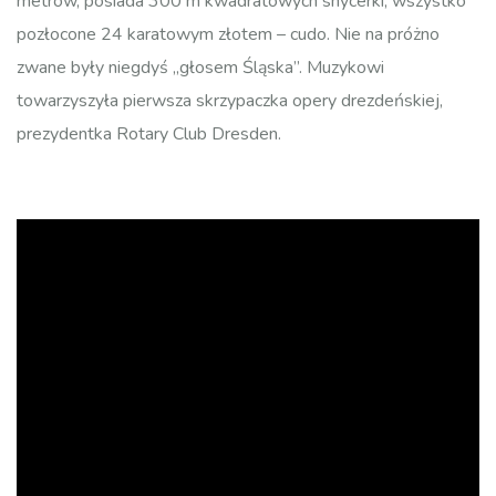
metrów, posiada 300 m kwadratowych snycerki, wszystko
pozłocone 24 karatowym złotem – cudo. Nie na próżno
zwane były niegdyś „głosem Śląska”. Muzykowi
towarzyszyła pierwsza skrzypaczka opery drezdeńskiej,
prezydentka Rotary Club Dresden.