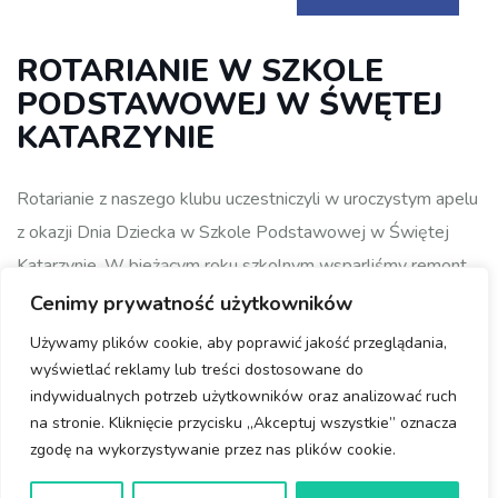
ROTARIANIE W SZKOLE
PODSTAWOWEJ W ŚWĘTEJ
KATARZYNIE
Rotarianie z naszego klubu uczestniczyli w uroczystym apelu
z okazji Dnia Dziecka w Szkole Podstawowej w Świętej
Katarzynie. W bieżącym roku szkolnym wsparliśmy remont
sali kinowej.
Cenimy prywatność użytkowników
Używamy plików cookie, aby poprawić jakość przeglądania,
wyświetlać reklamy lub treści dostosowane do
indywidualnych potrzeb użytkowników oraz analizować ruch
na stronie. Kliknięcie przycisku „Akceptuj wszystkie” oznacza
zgodę na wykorzystywanie przez nas plików cookie.