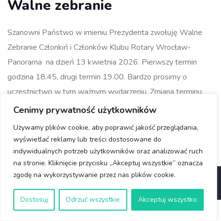
Walne zebranie
Szanowni Państwo w imieniu Prezydenta zwołuję Walne
Zebranie Członkiń i Członków Klubu Rotary Wrocław-
Panorama na dzień 13 kwietnia 2026. Pierwszy termin
godzina 18.45, drugi termin 19.00. Bardzo prosimy o
uczestnictwo w tym ważnym wydarzeniu. Zmiana terminu
spowodowana jest uroczystościami w Ratuszu, a kolejny
Cenimy prywatność użytkowników
poniedziałek jest dniem świątecznym. W imieniu Prezydenta
Używamy plików cookie, aby poprawić jakość przeglądania,
Dariusz Lewera
wyświetlać reklamy lub treści dostosowane do
indywidualnych potrzeb użytkowników oraz analizować ruch
na stronie. Kliknięcie przycisku „Akceptuj wszystkie” oznacza
zgodę na wykorzystywanie przez nas plików cookie.
© Copyright 2025 Rotary Wrocław
Dostosuj
Odrzuć wszystkie
Akceptuj wszystko