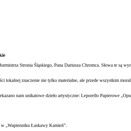
kie
urmistrza Stronia Śląskiego, Pana Dariusza Chromca
.
Słowa te są wyr
ści lokalnej znaczenie nie tylko materialne, ale przede wszystkim mora
ekazano nam unikatowe dzieło artystyczne: Leporello Papierowe „Opu
tkę w „Wapienniku Łaskawy Kamień”
.